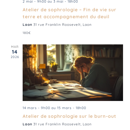
2 mai - 9h00
au
3 mai - 18h00
Atelier de sophrologie – Fin de vie sur
terre et accompagnement du deuil
Laon
31 rue Franklin Roosevelt, Laon
180€
MAR
14
2026
14 mars - 9h00
au
15 mars - 18h00
Atelier de sophrologie sur le burn-out
Laon
31 rue Franklin Roosevelt, Laon