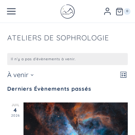
Aller
au
0
contenu
ATELIERS DE SOPHROLOGIE
Il n’y a pas d’évènements à venir.
À venir
Navi
Nav
Liste
Sélectionnez
par
de
Derniers Évènements passés
une
consu
vue
date.
Évè
JUIL
4
2026