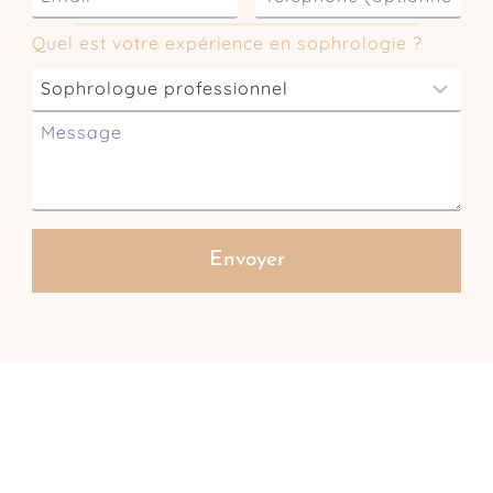
m
é
n
a
l
Quel est votre expérience en sophrologie ?
o
i
é
m
l
p
h
o
n
e
Envoyer