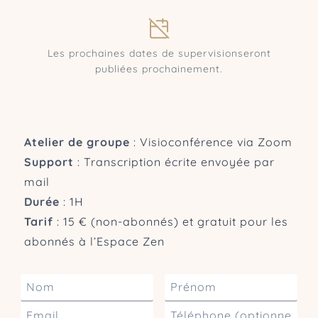
Les prochaines dates de supervision
seront
publiées prochainement.
Atelier de groupe
: Visioconférence via Zoom
Support
: Transcription écrite envoyée par
mail
Durée
: 1H
Tarif
: 15 € (non-abonnés) et gratuit pour les
abonnés à l’Espace Zen
N
P
o
r
E
T
m
é