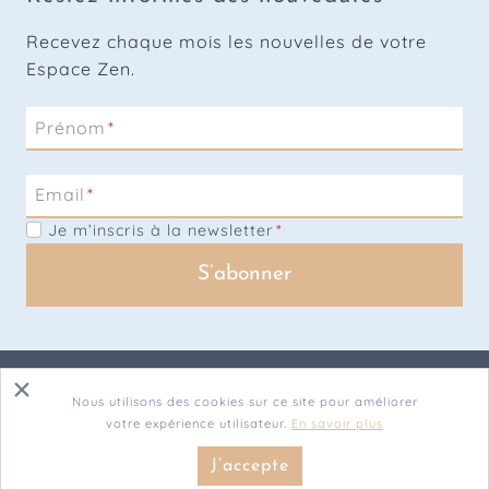
Recevez chaque mois les nouvelles de votre
Espace Zen.
Prénom
*
Email
*
Je m’inscris à la newsletter
*
S’abonner
Contact
.
À propos
.
Qui sommes-nous
.
Abonnement
.
Plan
Nous utilisons des cookies sur ce site pour améliorer
du site
.
Politique de confidentialité
.
Mentions légales &
votre expérience utilisateur.
En savoir plus
CGV
.
Politique de remboursement
J’accepte
© 2026 ESPACE ZEN – Tous droits réservés