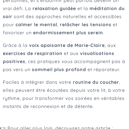
personnes, et s’endormir peut parfois devenir un
vrai défi. La
relaxation guidée
et la
méditation du
soir
sont des approches naturelles et accessibles
pour
calmer le mental
,
relâcher les tensions
et
favoriser un
endormissement plus serein
.
Grâce à la
voix apaisante de Marie-Claire
, aux
exercices de respiration
et aux
visualisations
positives
, ces pratiques vous accompagnent pas à
pas vers un
sommeil plus profond
et réparateur.
Faciles à intégrer dans votre
routine du coucher
,
elles peuvent être écoutées depuis votre lit, à votre
rythme, pour transformer vos soirées en véritables
instants de reconnexion et de détente.
👉 Pour aller plus loin, découvrez notre article :