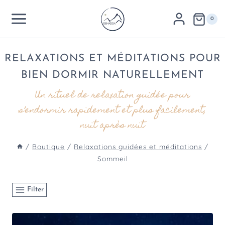
Aller
au
0
contenu
RELAXATIONS ET MÉDITATIONS POUR
BIEN DORMIR NATURELLEMENT
Un rituel de relaxation guidée pour
s’endormir rapidement et plus facilement,
nuit après nuit
/
Boutique
/
Relaxations guidées et méditations
/
Sommeil
Filter