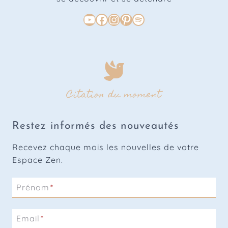
a
n
Youtube
Facebook
Instagram
Pinterest
Spotify
u
i
t
?
T
Citation du moment
o
u
t
Restez informés des nouveautés
s
u
Recevez chaque mois les nouvelles de votre
r
Espace Zen.
l
e
Prénom
*
s
o
Email
*
m